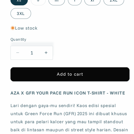
sold
out
or
3XL
unavailable
Low stock
Quantity
Decrease
Increase
quantity
quantity
for
for
AZA
AZA
Add to cart
x
x
GFR
GFR
AZA X GFR YOUR PACE RUN ICON T-SHIRT - WHITE
Your
Your
Pace
Pace
Lari dengan gaya-mu sendiri! Kaos edisi spesial
Run
Run
Icon
Icon
untuk Green Force Run (GFR) 2025 ini dibuat khusus
T-
T-
untuk para pelari kalcer yang mau tampil standout
Shirt
Shirt
baik di lintasan maupun di street style harian. Desain
-
-