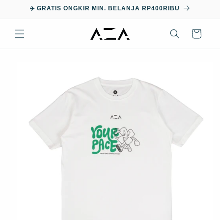
Skip to
✈️ GRATIS ONGKIR MIN. BELANJA RP400RIBU
content
Cart
Skip to
product
information