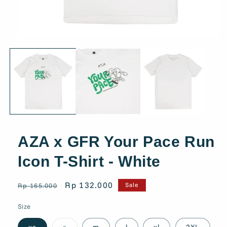
AZA x GFR Your Pace Run
Icon T-Shirt - White
Regular
Sale
Rp 132.000
Sale
Rp 165.000
price
price
Size
Variant
xs
s
m
l
xl
2XL