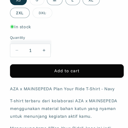
sold
out
or
Variant
2XL
3XL
unavailable
sold
out
or
In stock
unavailable
Quantity
Decrease
Increase
quantity
quantity
for
for
AZA
AZA
Add to cart
x
x
MAINSEPEDA
MAINSEPEDA
AZA x MAINSEPEDA Plan Your Ride T-Shirt - Navy
Plan
Plan
Your
Your
T-shirt terbaru dari kolaborasi AZA x MAINSEPEDA
Ride
Ride
T-
T-
m
enggunakan material bahan katun yang nyaman
Shirt
Shirt
untuk menunjang kegiatan aktif kamu.
-
-
Navy
Navy