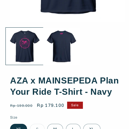
AZA x MAINSEPEDA Plan
Your Ride T-Shirt - Navy
Regular
Sale
Rp 179.100
Sale
Rp 199.000
price
price
Size
Variant
XS
S
M
L
XL