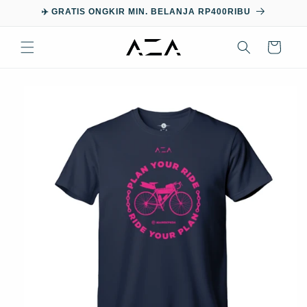
Skip to
✈️ GRATIS ONGKIR MIN. BELANJA RP400RIBU
content
Cart
Skip to
product
information